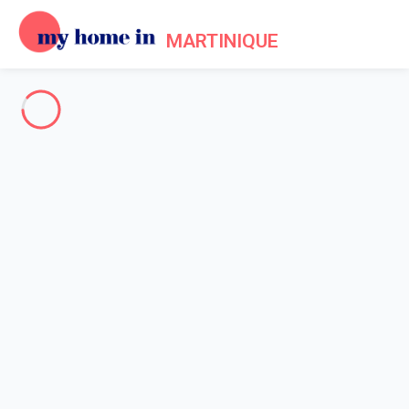
MARTINIQUE
The whole of Martinique
-
Votre recherche
SEARCH
Vos filtres
Appliquer
Arriving